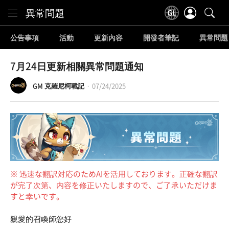
Content
異常問題
公告事項
活動
更新內容
開發者筆記
異常問題
7月24日更新相關異常問題通知
GM 克羅尼柯戰記
07/24/2025
※ 迅速な翻訳対応のためAIを活用しております。正確な翻訳
が完了次第、内容を修正いたしますので、ご了承いただけま
すと幸いです。
親愛的召喚師您好