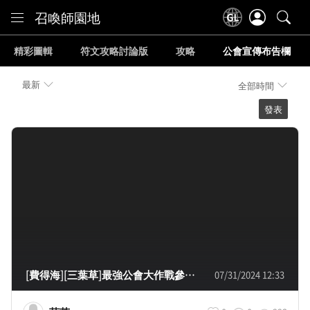
Content
召喚師園地
精彩圖輯
符文攻略討論版
攻略
公會宣傳布告欄
最新
全部時間
發表
[費得海][三葉草]最強公會大作戰參與
07/31/2024 12:33
完畢！