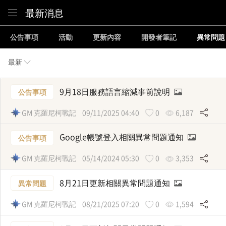
Content
最新消息
公告事項
活動
更新內容
開發者筆記
異常問題
最新
9月18日服務語言縮減事前說明
公告事項
GM 克羅尼柯戰記
09/11/2025 04:40
0
6,187
Google帳號登入相關異常問題通知
公告事項
GM 克羅尼柯戰記
05/14/2024 05:30
0
3,353
8月21日更新相關異常問題通知
異常問題
GM 克羅尼柯戰記
08/21/2025 07:20
0
1,594