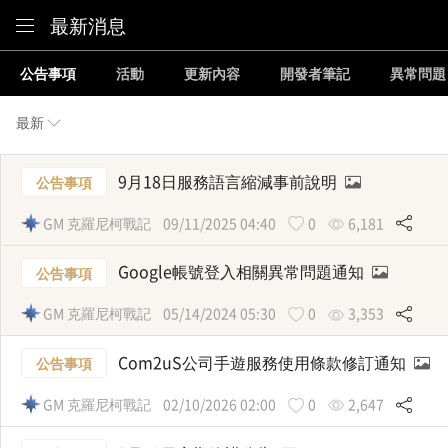
Content
最新消息
公告事項
活動
更新內容
開發者筆記
異常問題
最新
9月18日服務語言縮減事前說明
公告事項
GM 克羅尼柯戰記
09/11/2025 04:40
0
6,181
Google帳號登入相關異常問題通知
公告事項
GM 克羅尼柯戰記
05/14/2024 05:30
0
3,353
Com2uS公司手遊服務使用條款修訂通知
公告事項
GM 克羅尼柯戰記
02/10/2026 02:00
0
2,647