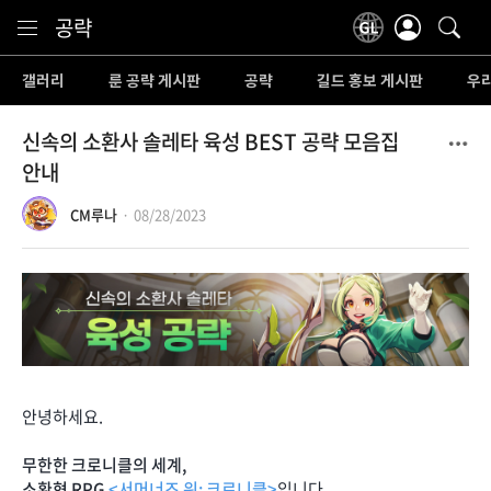
Content
공략
갤러리
룬 공략 게시판
공략
길드 홍보 게시판
우리
신속의 소환사 솔레타 육성 BEST 공략 모음집
안내
CM루나
08/28/2023
안녕하세요.
무한한 크로니클의 세계,
소환형 RPG
<서머너즈 워: 크로니클>
입니다.