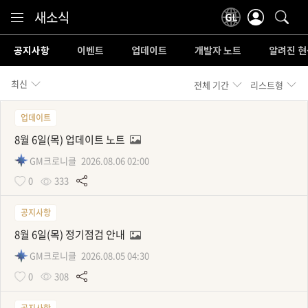
Content
새소식
공지사항
이벤트
업데이트
개발자 노트
알려진 현
최신
전체 기간
리스트형
업데이트
8월 6일(목) 업데이트 노트
GM크로니클
2026.08.06 02:00
0
333
공지사항
8월 6일(목) 정기점검 안내
GM크로니클
2026.08.05 04:30
0
308
공지사항