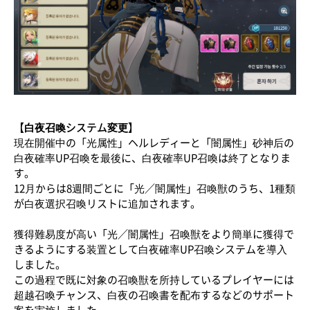
【白夜召喚システム変更】
現在開催中の「光属性」ヘルレディーと「闇属性」砂神后の
白夜確率UP召喚を最後に、白夜確率UP召喚は終了となりま
す。
12月からは8週間ごとに「光／闇属性」召喚獣のうち、1種類
が白夜選択召喚リストに追加されます。
獲得難易度が高い「光／闇属性」召喚獣をより簡単に獲得で
きるようにする装置として白夜確率UP召喚システムを導入
しました。
この過程で既に対象の召喚獣を所持しているプレイヤーには
超越召喚チャンス、白夜の召喚書を配布するなどのサポート