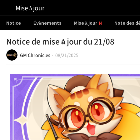
Content
Mise à jour
Notice
Évènements
Mise à jour
Note des d
Notice de mise à jour du 21/08
GM Chronicles
08/21/2025