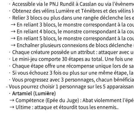
· Accessible via le PNJ Rundil à Casslan ou via l’évèneme
· Obtenez des vélins Lumière et Ténèbres et des vélins 
· Relier 3 blocs ou plus dans une rangée déclenche les ef
→ En reliant 3 blocs, le monstre correspondant à la coul
→ En reliant 4 blocs, le monstre correspondant à la co
→ En reliant 5 blocs, le monstre correspondant à la cou
→ Enchaîner plusieurs connexions de blocs déclenche u
· Chaque créature possède un attribut : attaquer avec un 
· Le mini-jeu comporte 30 étapes au total. Une fois une ét
· Chaque étape offre une récompense unique lors de sa
· Si vous échouez 3 fois ou plus sur une même étape, la 
· Vous progressez avec 3 personnages, chacun bénéficiant 
- Vous pourrez choisir 1 personnage sur les 5 apparaissan
· Artamiel (Lumière)
→ Compétence (Epée du Juge) : Abat violemment l’épée s
→ Ultime : attaque et étourdit tous les ennemis..