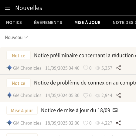
Content
Nouvelles
NOTICE
ÉVÈNEMENTS
MISE À JOUR
NOTE DES
Nouveau
Notice préliminaire concernant la réduction 
Notice
GM Chronicles
11/09/2025 04:40
0
5,357
Notice de problème de connexion au compt
Notice
GM Chronicles
14/05/2024 05:30
0
2,944
Notice de mise à jour du 18/09
Mise à jour
GM Chronicles
18/09/2025 02:00
0
4,227