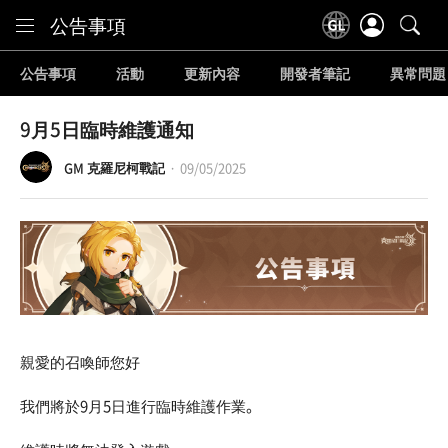
Content
公告事項
公告事項
活動
更新內容
開發者筆記
異常問題
9月5日臨時維護通知
GM 克羅尼柯戰記
09/05/2025
親愛的召喚師您好
我們將於9月5日進行臨時維護作業。