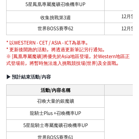
5星鳳凰專屬魔礦召喚機率UP
12月5日 0
收集挑戰第3週
世界BOSS賽季62
12月5日 0
* 以WESTERN - CET / ASIA - ICT為基準。
* 更新後開跑的活動，將透過更新筆記另行通知。
※ [鳳凰專屬魔礦]將優先於Asia地區登場，於Western地區正
式登場前，將暫時無法進入挑戰競技場(世界)及全面戰。
▶ 預計結束活動/內容
活動/內容名稱
召喚大量的銀魔礦
龍騎士Plus +召喚機率UP
5星龍騎士專屬魔礦召喚機率UP
世界BOSS賽季61