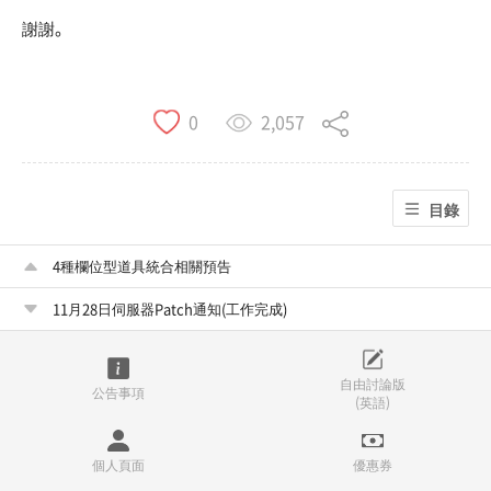
謝謝。
2,057
0
目錄
4種欄位型道具統合相關預告
11月28日伺服器Patch通知(工作完成)
自由討論版
公告事項
(英語)
個人頁面
優惠券