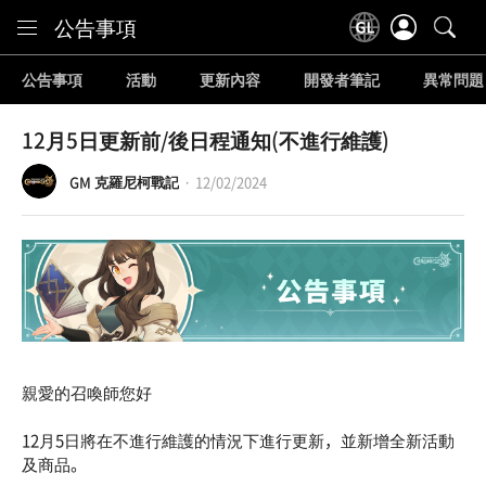
Content
公告事項
公告事項
活動
更新內容
開發者筆記
異常問題
12月5日更新前/後日程通知(不進行維護)
GM 克羅尼柯戰記
12/02/2024
親愛的召喚師您好
12月5日將在不進行維護的情況下進行更新，並新增全新活動
及商品。