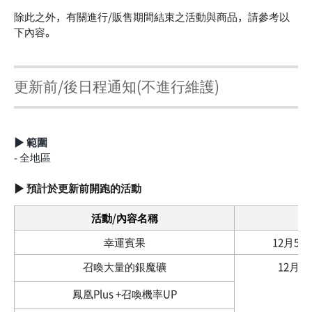
除此之外，有關進行/販售期間結束之活動與商品，請參考以
下內容。
更新前/後日程通知(不進行維護)
▶ 範圍
- 全地區
▶ 預計於更新前開跑的活動
活動/內容名稱
幸運賓果
12月5日 0
召喚大量的銀魔礦
12月5日 
鳳凰Plus +召喚機率UP