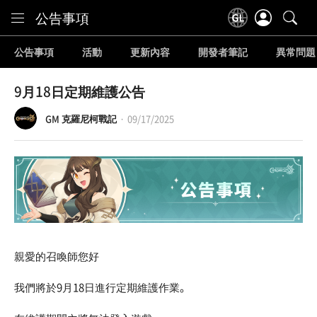
Content
公告事項
公告事項
活動
更新內容
開發者筆記
異常問題
9月18日定期維護公告
GM 克羅尼柯戰記
09/17/2025
親愛的召喚師您好
我們將於9月18日進行定期維護作業。