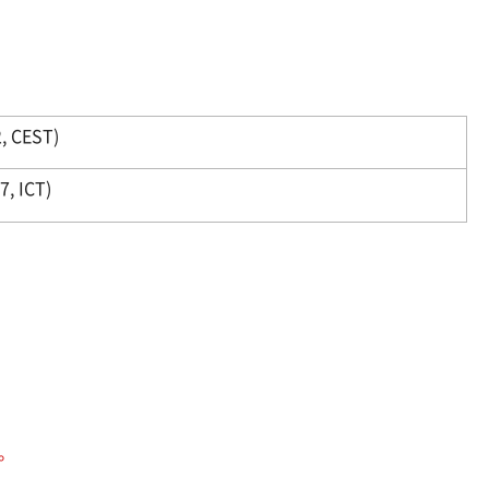
, CEST)
, ICT)
。