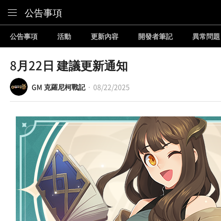
Content
公告事項
公告事項
活動
更新內容
開發者筆記
異常問題
8月22日 建議更新通知
GM 克羅尼柯戰記
08/22/2025