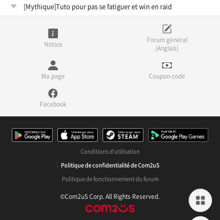
[Mythique]Tuto pour pas se fatiguer et win en raid
Forum général
Notice
(Anglais)
Ma page
Coupon-code
Facebook
Conditions d'utilisation
Politique de confidentialité de Com2uS
Politique de fonctionnement du forum
©Com2uS Corp. All Rights Reserved.