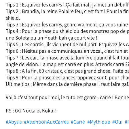
Tips 1 : Esquivez les carrés ! Ça fait mal, ça met un débuf
Tips 2 : Brandia, la reine Polaire feu, c'est fort ! Pour la f
shield.
Tips 3 : Esquivez les carrés, genre vraiment, ça vous ruine 
Tips 4 : Pour la phase du shield où des monstres pop de pa
une Soleta ou un Heath bah ça court vite !
Tips 5 : Les carrés.. ils viennent de nul part. Esquivez les c
Tips 6 : Hésitez pas a communiquez en vocal, c'est fun et 
Tips 7 : Les car.. la phase avec la lumière quand il fait t
angle de vision. La map est carré en plus. Attends carré ?
Tips 8 : A la fin, 60 cristaux, c'est pas grand chose. Faite p
Tips 9 : Pour la phase des lances, appuyez sur C pour char
Ultime tips : Même dans la dernière phase il faut faire gaf.
Voilà c'est tout pour moi, le tuto est genre.. carré ! Bonne 
PS : GG Nocta et Koko !
#Abysis
#AttentionAuxCarrés
#Carré
#Mythique
#Oui
#