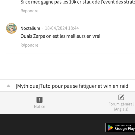
Si ce mec gagne pas les 10k cristaux de l'event des stra
Répondre
18/04/2024 18:44
Nоctalium
Ouais Zarpa on est les meilleurs en vrai
Répondre
[Mythique]Tuto pour pas se fatiguer et win en raid
Forum général
Notice
(Anglais)