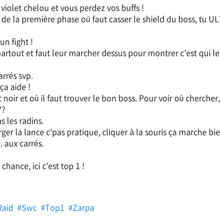
f violet chelou et vous perdez vos buffs !
in de la première phase où faut casser le shield du boss, tu ULT
un fight !
rtout et faut leur marcher dessus pour montrer c'est qui le 
arrés svp.
ça aide !
out noir et où il faut trouver le bon boss. Pour voir où cher
??
as les radins.
ger la lance c'pas pratique, cliquer à la souris ça marche bie
. aux carrés.
chance, ici c'est top 1 !
Raid
#Swc
#Top1
#Zarpa