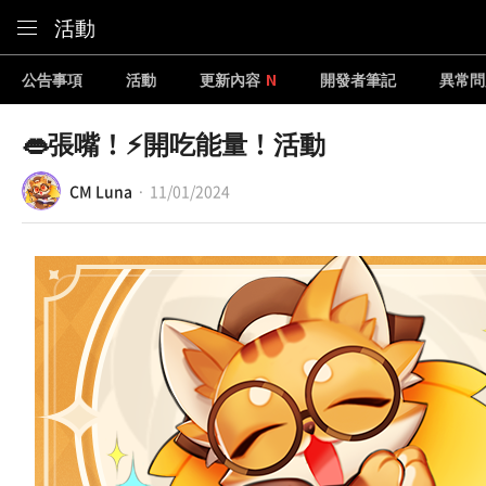
Content
活動
公告事項
活動
更新內容
開發者筆記
異常問
👄張嘴！⚡開吃能量！活動
CM Luna
11/01/2024