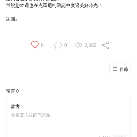
並祝您本週也在克羅尼柯戰記中度過美好時光！
謝謝。
2,563
0
0
目錄
留言
0
訪客