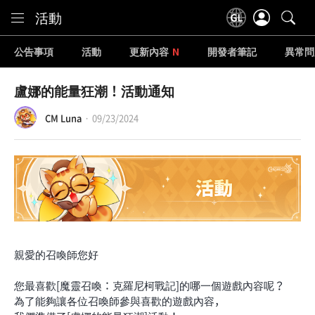
Content
活動
公告事項
活動
更新內容
開發者筆記
異常問
盧娜的能量狂潮！活動通知
CM Luna
09/23/2024
親愛的召喚師您好
您最喜歡[魔靈召喚：克羅尼柯戰記]的哪一個遊戲內容呢？
為了能夠讓各位召喚師參與喜歡的遊戲內容，