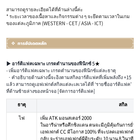
สามารถดูรายละเอียดได้ที่ด้านล่างนี้ค่ะ
* ระยะเวลาของเนื้อหาและกิจกรรมต่าง ๆ จะยึดตามเวลาในเกม
ของแต่ละภูมิภาค (WESTERN - CET / ASIA - ICT)
▶ อาร์ติแฟคเฉพาะ เกรดตำนานของฟีนิกซ์ 5
★
- เพิ่มอาร์ติแฟคเฉพาะ เกรดตำนานของฟีนิกซ์แต่ละธาตุ
· คำอธิบายด้านล่างนี้จะอิงตามสกิลอาร์ติแฟคที่เพิ่มพลังถึง +15
แล้ว สามารถดูเอฟเฟกต์สกิลแต่ละเลเวลได้ที่ ‘รายชื่ออาร์ติแฟค’
ที่ด้านซ้ายล่างของหน้าจอ [จัดการอาร์ติแฟค]
ธาตุ
สกิล
ไฟ
เพิ่ม ATK มอนสเตอร์ 2000
ในอารีน่าหรือศึกชิงแดน ตนจะมีภูมิคุ้มกันการยั่วยุ เม
เอฟเฟกต์ CC มีโอกาส 100% ที่จะปลดเอฟเฟกต์โต้กล
กลับ จะร่ายเอฟเฟกต์ผีดิบระดับ 10 นาน 8 วินาที