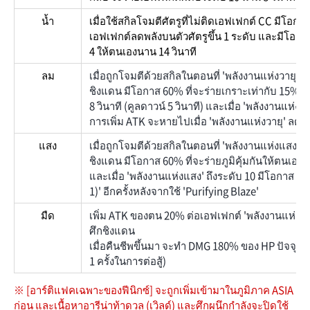
น้ำ
เมื่อใช้สกิลโจมตีศัตรูที่ไม่ติดเอฟเฟกต์ CC มีโอกา
เอฟเฟกต์ลดพลังบนตัวศัตรูขึ้น 1 ระดับ และมีโอกาส
4 ให้ตนเองนาน 14 วินาที
ลม
เมื่อถูกโจมตีด้วยสกิลในตอนที่ 'พลังงานแห่งวายุ' ต
ชิงแดน มีโอกาส 60% ที่จะร่ายเกราะเท่ากับ 15%
8 วินาที (คูลดาวน์ 5 วินาที) และเมื่อ 'พลังงานแห่งว
การเพิ่ม ATK จะหายไปเมื่อ 'พลังงานแห่งวายุ' ลดถึง
แสง
เมื่อถูกโจมตีด้วยสกิลในตอนที่ 'พลังงานแห่งแสง' ต่
ชิงแดน มีโอกาส 60% ที่จะร่ายภูมิคุ้มกันให้ตนเองนาน
และเมื่อ 'พลังงานแห่งแสง' ถึงระดับ 10 มีโอกาส 20%
1)' อีกครั้งหลังจากใช้ 'Purifying Blaze'
มืด
เพิ่ม ATK ของตน 20% ต่อเอฟเฟกต์ 'พลังงานแห่งค
ศึกชิงแดน
เมื่อคืนชีพขึ้นมา จะทำ DMG 180% ของ HP ปัจจุบั
1 ครั้งในการต่อสู้)
※ [อาร์ติแฟคเฉพาะของฟีนิกซ์] จะถูกเพิ่มเข้ามาในภูมิภาค ASIA
ก่อน และเนื้อหาอารีน่าท้าดวล (เวิลด์) และศึกผนึกกำลังจะปิดใช้