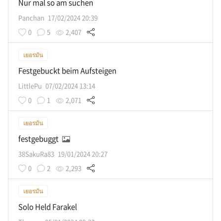
Nur mal so am suchen
Panchan
17/02/2024 20:39
0
5
2,407
เยอรมัน
Festgebuckt beim Aufsteigen
LittlePu
07/02/2024 13:14
0
1
2,071
เยอรมัน
festgebuggt
38SakuRa83
19/01/2024 20:27
0
2
2,293
เยอรมัน
Solo Held Farakel