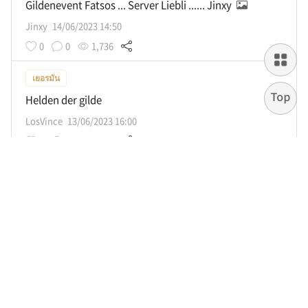
Gildenevent Fatsos ... Server Liebli ...... Jinxy
Jinxy
14/06/2023 14:50
0
0
1,736
เยอรมัน
Helden der gilde
LosVince
13/06/2023 16:00
0
1
2,270
เยอรมัน
Seelenverbindung / Spielmechanik
Icegloo
03/06/2023 19:34
0
1
2,156
เยอรมัน
Event Himmelswasserfall Insel