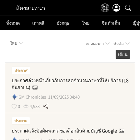
Content
ห้องสนทนา
ทั้งหมด
เกาหลี
อังกฤษ
ไทย
จีนตัวเต็ม
ญี่ปุ
ใหม่
ตลอดเวลา
หัวข้อ
เขียน
ประกาศ
ประกาศล่วงหน้าเกี่ยวกับการลดจำนวนภาษาที่ให้บริการ (18
กันยายน)
GM Chronicles
11/09/2025 04:40
0
4,933
ประกาศ
ประกาศแจ้งข้อผิดพลาดของล็อกอินด้วยบัญชี Google