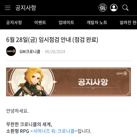
Content
공지사항
공지사항
이벤트
업데이트
개발자 노트
알려진 현
6월 28일(금) 임시점검 안내 (점검 완료)
GM크로니클
06/28/2024
안녕하세요.
무한한 크로니클의 세계,
소환형 RPG
<서머너즈 워: 크로니클>
입니다.