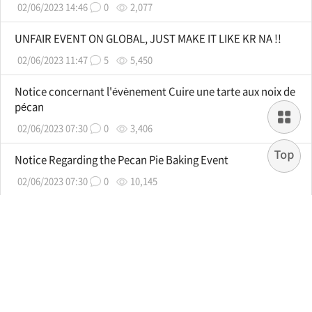
02/06/2023 14:46
0
2,077
UNFAIR EVENT ON GLOBAL, JUST MAKE IT LIKE KR NA !!
02/06/2023 11:47
5
5,450
Notice concernant l'évènement Cuire une tarte aux noix de
pécan
02/06/2023 07:30
0
3,406
Notice Regarding the Pecan Pie Baking Event
02/06/2023 07:30
0
10,145
Forum général
Notice
(Anglais)