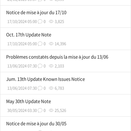
Notice de mise à jour du 17/10
17/10/2024 05:00
0
3,825
Oct. 17th Update Note
17/10/2024 05:00
0
14,396
Problèmes constatés depuis la mise à jour du 13/06
13/06/2024 07:30
0
2,103
Jum. 13th Update Known Issues Notice
13/06/2024 07:30
0
6,783
May 30th Update Note
30/05/2024 03:30
0
25,526
Notice de mise à jour du 30/05