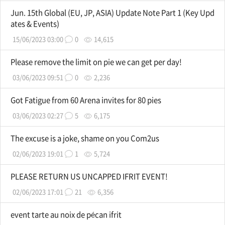
Jun. 15th Global (EU, JP, ASIA) Update Note Part 1 (Key Upd
ates & Events)
15/06/2023 03:00
0
14,615
Please remove the limit on pie we can get per day!
03/06/2023 09:51
0
2,236
Got Fatigue from 60 Arena invites for 80 pies
03/06/2023 02:27
5
6,175
The excuse is a joke, shame on you Com2us
02/06/2023 19:01
1
5,724
PLEASE RETURN US UNCAPPED IFRIT EVENT!
02/06/2023 17:01
21
6,356
event tarte au noix de pécan ifrit