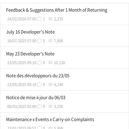
Feedback & Suggestions After 1 Month of Returning
24/02/2026 07:00
1
2,235
July 16 Developer's Note
16/07/2025 07:00
0
7,906
May 23 Developer's Note
23/05/2025 09:10
0
10,130
Note des développeurs du 23/05
23/05/2025 09:10
0
4,248
Notice de mise à jour du 06/03
06/03/2025 05:00
0
3,156
Maintenance x Events x Carry-on Complaints
23/01/2025 09:57
0
5,999