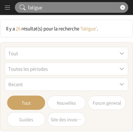
Content
Résultat de la recherche
Il y a
26
résultat(s) pour la recherche
‘fatigue’
.
Tout
Toutes les périodes
Récent
Tout
Nouvelles
Forum général
Guides
Site des invocateurs