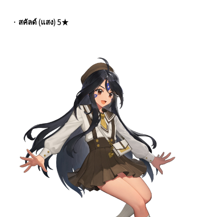
· สคัลด์ (แสง) 5★