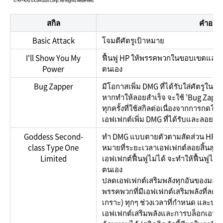
สกิล
คำอธิบ
Basic Attack
โจมตีศัตรูเป้าหมาย
I'll Show You My
ฟื้นฟู HP ให้พรรคพวกในขอบเขตและฟื้นฟู
Power
ตนเอง
Bug Zapper
มีโอกาสเพิ่ม DMG ที่ได้รับใส่ศัตรูใ
หากทำให้ลอยสำเร็จ จะใช้ 'Bug Zapper' อี
ทุกครั้งที่ใช้สกิลต่อเนื่องจากการกดใ
เอฟเฟกต์เพิ่ม DMG ที่ได้รับและลอย
Goddess Second-
ทำ DMG แบบตายตัวตามสัดส่วน HP สูงส
class Type One
หมายที่ระยะเวลาเอฟเฟกต์ลอยสิ้นสุด
Limited
เอฟเฟกต์ฟื้นฟูไม่ได้ จะทำให้ฟื้นฟูไม่ไ
ตนเอง
ปลดเอฟเฟกต์เสริมพลังทุกอันของมอนส
พรรคพวกที่มีเอฟเฟกต์เสริมพลังที่ลด
เกราะ) ทุกๆ ช่วงเวลาที่กำหนด และบล
เอฟเฟกต์เสริมพลังและการบล็อกเอฟเฟ