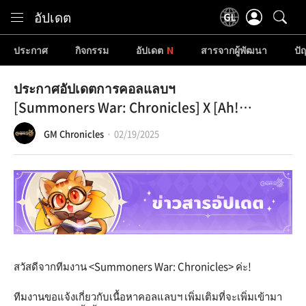
Content
อัปเดต
ประกาศ
กิจกรรม
อัปเดต
สารจากผู้พัฒนา
ปั
ประกาศอัปเดตการคอลแลบฯ
[Summoners War: Chronicles] X [Ah!
My Goddess] Ⅱ
GM Chronicles
02/19/2025
สวัสดีจากทีมงาน <Summoners War: Chronicles> ค่ะ!
ทีมงานขอแจ้งเกี่ยวกับเนื้อหาคอลแลบฯ เพิ่มเติมที่จะเพิ่มเข้ามา