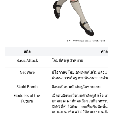
สกิล
คำอธิบ
Basic Attack
โจมตีศัตรูเป้าหมาย
Net Wire
มีโอกาสขโมยเอฟเฟกต์เสริมพลัง 1 อั
พันธนาการศัตรู หากพันธนาการสำเร็จ
Skuld Bomb
ฝังระเบิดบนตัวศัตรูในขอบเขต
Goddess of the
เมื่อตนฝังระเบิดบนตัวศัตรูสำเร็จ หา
Future
ปลดเอฟเฟกต์ลดพลัง จะบล็อกการปลด
DMG ที่ทำให้ถึงตายจะฟื้นคืนชีพขึ้นมา 
อมตะและเพิ่ม ATK ให้ตนเอง และฝังระเ