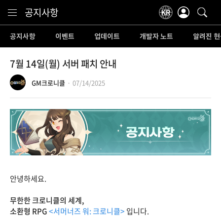
Content
공지사항
공지사항
이벤트
업데이트
개발자 노트
알려진 현
7월 14일(월) 서버 패치 안내
GM크로니클
07/14/2025
안녕하세요.
무한한 크로니클의 세계,
소환형 RPG
<서머너즈 워: 크로니클>
입니다.