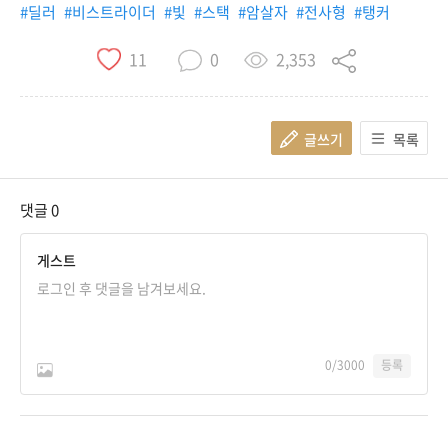
#딜러
#비스트라이더
#빛
#스택
#암살자
#전사형
#탱커
2,353
11
0
글쓰기
목록
댓글
0
게스트
0
/3000
등록