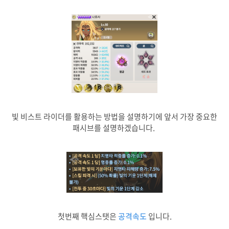
공격 속도
5 ~ 20
5 ~ 20
부스탯
구분
Max value(+0)
Max value(+4)
체력(%)
6.4 ~ 25.6
8 ~ 32
공격 속도
5 ~ 20
5 ~ 20
빛 비스트 라이더를 활용하는 방법을 설명하기에 앞서 가장 중요한
패시브를 설명하겠습니다.
첫번째 핵심스탯은
공격속도
입니다.