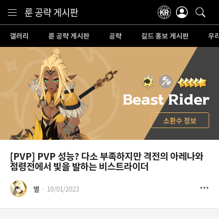
Content
룬 공략 게시판
더보기소환사 광장
갤러리
룬 공략 게시판
더보기갤러리
공략
더보기길드 모집
길드 홍보 게시판
더보
우리
Beast Rider
소환수 정보
[PVP]
PVP 성능? 다소 부족하지만 격전의 아레나와
점령전에서 빛을 발하는 비스트라이더
별
10/01/2023