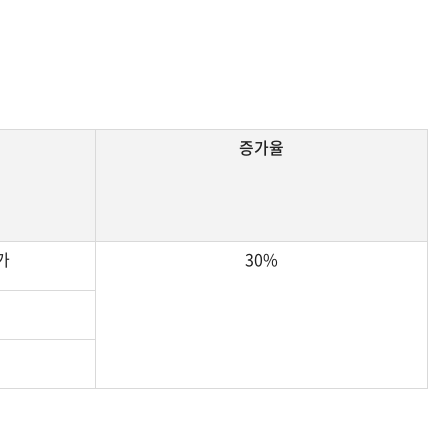
증가율
가
30%