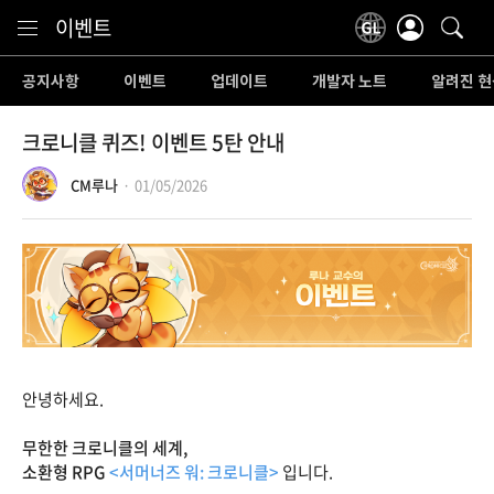
Content
이벤트
공지사항
이벤트
업데이트
개발자 노트
알려진 현
크로니클 퀴즈! 이벤트 5탄 안내
CM루나
01/05/2026
안녕하세요.
무한한 크로니클의 세계,
소환형 RPG
<서머너즈 워: 크로니클>
입니다.