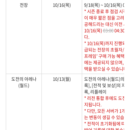
전장
10/16(목)
9/18(목) ~ 10/16(목) 
* 시즌 종료 후 점검 시작
이 매우 짧은 점을 고려하
공해드리는 대신 이전 시
10/16(목)
03:00
04:30
다.
* 10/16(목)까지 진행
급되는 전장의 초월자/지배
프레임’ 구매 가능 혜택은
에는 제공되지 않으며, 그
택을 받으실 수 있습니다.
도전의 아레나
10/13(월)
도전의 아레나(월드)의 [
(월드)
록], [전적 및 보상]의 
록, 리플레이
* 리전 통합 후에도 도전
지됩니다.
* 다만, 모든 서버가 1개
는 변동이 생길 수 있습니
* 전적이 초기화됨에 따라
방어 기록에 대한 복수하기