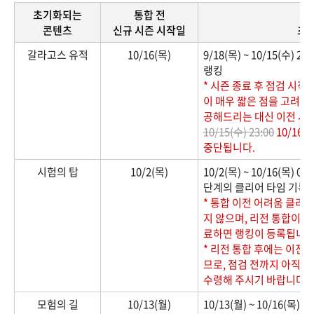
초기화되는
통합 전
콘텐츠
신규 시즌 시작일
초
갈라고스 유적
10/16(목)
9/18(목) ~ 10/15(수)
랭킹
* 시즌 종료 후 점검 시작
이 매우 짧은 점을 고려하
공해드리는 대신 이전 시
10/15(수) 23:00
10/16(
중단됩니다.
시험의 탑
10/2(목)
10/2(목) ~ 10/16(목)
단계의 클리어 타임 기록 
* 통합 이전 어려움 클리
지 않으며, 리전 통합이 완
료하면 랭킹이 등록됩니다
* 리전 통합 후에는 이전
므로, 점검 전까지 아직 
수령해 주시기 바랍니다.
모험의 길
10/13(월)
10/13(월) ~ 10/16(목