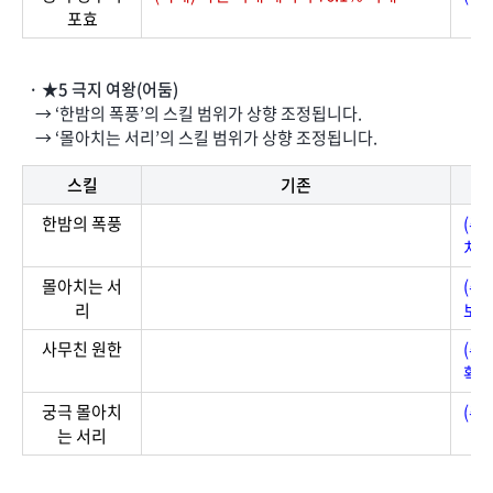
포효
· ★5 극지 여왕(어둠)
→ ‘한밤의 폭풍’의 스킬 범위가 상향 조정됩니다.
→ ‘몰아치는 서리’의 스킬 범위가 상향 조정됩니다.
스킬
기존
한밤의 폭풍
(추
치명
몰아치는 서
(추
리
보유
사무친 원한
(추
확률
궁극 몰아치
(추
는 서리