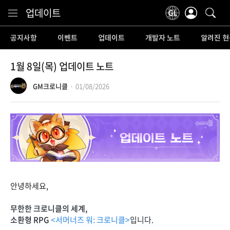
Content
업데이트
공지사항
이벤트
업데이트
개발자 노트
알려진 현
1월 8일(목) 업데이트 노트
GM크로니클
01/08/2026
안녕하세요,
무한한 크로니클의 세계,
소환형 RPG
<서머너즈 워: 크로니클>
입니다.