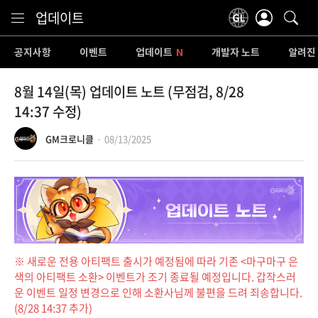
Content
업데이트
공지사항
이벤트
업데이트
개발자 노트
알려진
8월 14일(목) 업데이트 노트 (무점검, 8/28
14:37 수정)
GM크로니클
08/13/2025
※ 새로운 전용 아티팩트 출시가 예정됨에 따라 기존 <마구마구 은
색의 아티팩트 소환> 이벤트가 조기 종료될 예정입니다. 갑작스러
운 이벤트 일정 변경으로 인해 소환사님께 불편을 드려 죄송합니다.
(8/28 14:37 추가)