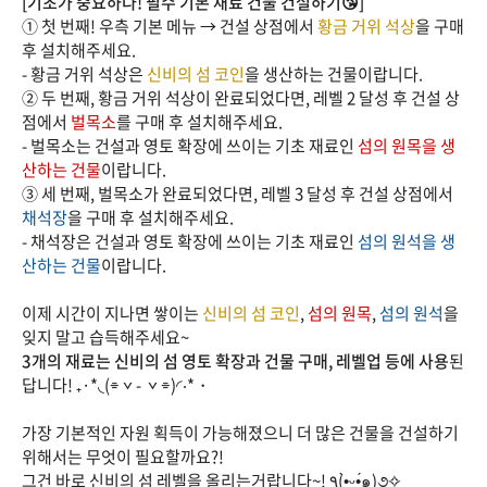
[기초가 중요하다! 필수 기본 재료 건물 건설하기😘]
① 첫 번째! 우측 기본 메뉴 → 건설 상점에서
황금 거위 석상
을 구매
후 설치해주세요.
- 황금 거위 석상은
신비의 섬 코인
을 생산하는 건물이랍니다.
② 두 번째, 황금 거위 석상이 완료되었다면, 레벨 2 달성 후 건설 상
점에서
벌목소
를 구매 후 설치해주세요.
- 벌목소는 건설과 영토 확장에 쓰이는 기초 재료인
섬의 원목을 생
산하는 건물
이랍니다.
③
세 번째, 벌목소
가 완료되었다면, 레벨 3 달성 후 건설 상점에서
채석장
을 구매 후 설치해주세요.
- 채석장은 건설과 영토 확장에 쓰이는 기초 재료인
섬의 원석을 생
산하는 건물
이랍니다.
이제 시간이 지나면 쌓이는
신비의 섬 코인
,
섬의 원목
,
섬의 원석
을
잊지 말고 습득해주세요~
3개의 재료는 신비의 섬 영토 확장과 건물 구매, 레벨업 등에 사용
된
답니다! ₊·*◟(⌯ˇ- ˇ⌯)◜‧*・
가장 기본적인 자원 획득이 가능해졌으니 더 많은 건물을 건설하기
위해서는 무엇이 필요할까요?!
그건 바로 신비의 섬 레벨을 올리는거랍니다~! ٩(•̤̀ᵕ•̤́๑)૭✧