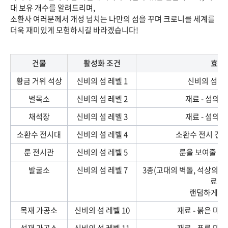
대 보유 개수를 알려드리며,
소환사 여러분께서 개성 넘치는 나만의 섬을 꾸며 크로니클 세계를
더욱 재미있게 모험하시길 바라겠습니다!
건물
활성화 조건
효과
황금 거위 석상
신비의 섬 레벨 1
신비의 섬 코
벌목소
신비의 섬 레벨 2
재료 - 섬의 
채석장
신비의 섬 레벨 3
재료 - 섬의 
소환수 전시대
신비의 섬 레벨 4
소환수 전시 건물
룬 전시관
신비의 섬 레벨 5
룬을 보여줄 수
발굴소
신비의 섬 레벨 7
3종(고대의 벽돌, 석상의 파
료 중
랜덤하게 1
목재 가공소
신비의 섬 레벨 10
재료 - 붉은 마력
석재 가공소
신비의 섬 레벨 11
재료 - 푸른 마력