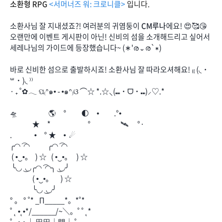
소환형 RPG
<서머너즈 워: 크로니클>
입니다.
소환사님 잘 지내셨죠?! 여러분의 귀염둥이
CM루나
에요! 😍🥰😘
오랜만에 이벤트 게시판이 아닌! 신비의 섬을 소개해드리고 싶어서
세레나님의 가이드에 등장했습니다~ (∗'ര ᎑ ര`∗)
바로 신비한 섬으로 출발하시죠! 소환사님 잘 따라오셔해요! ₍₍ (◟˙
꒳​˙)◟ ⁾⁾
· ₊ ˚✿𓂃 ପ₍ᐢ๑• ֊ •๑ᐢ₎ଓ ⌒☆ *.☆⸜(⑉˙ᗜ˙⑉)⸝♡.*
🛸 🌎 ° 🌓 • .°•
★ * ° 🛰 °·
. • ° ★ • ☄
╭◜◝ ͡ ◜◝ ╭◜◝ ͡ ◜◝
( •‿•。 ) ☆ ( •‿•。 ) ☆
╰◟◞ ͜ ◟◞╭◜◝ ͡ ◜◝╮ ͜ ◟◞╯
( •‿•。 ) ☆
╰◟◞ ͜ ◟◞╯
° 。 ° ˚* _Π_____*。*˚*
˚ ˛ •˛•*/______/~＼。˚ ˚ ˛*