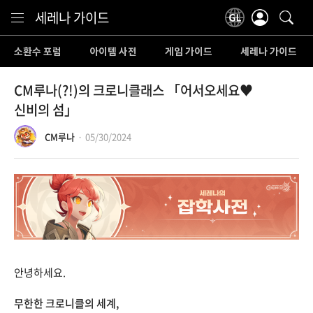
Content
세레나 가이드
소환수 포럼
아이템 사전
게임 가이드
세레나 가이드
CM루나(?!)의 크로니클래스 「어서오세요♥
신비의 섬」
CM루나
05/30/2024
안녕하세요.
무한한 크로니클의 세계,