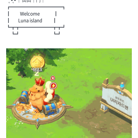
˚ ˛ •˛• ｜ 田田｜門｜ ˚
┏━━━━━━━━━━━┓
┃ Welcome ┃
┃ Luna island ┃
┗┳┳━━━━━━━┳┳┛
┗┛ ┗┛