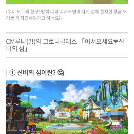
(우리 모두의 친구! 탐색 대장 리자드맨이 자기 섬에 설치한 황금 오
리를 꼭 자랑해달라고 하네요!)
CM루나(?!)의 크로니클래스 「어서오세요❤신
비의 섬」
| ① 신비의 섬이란? 🤔