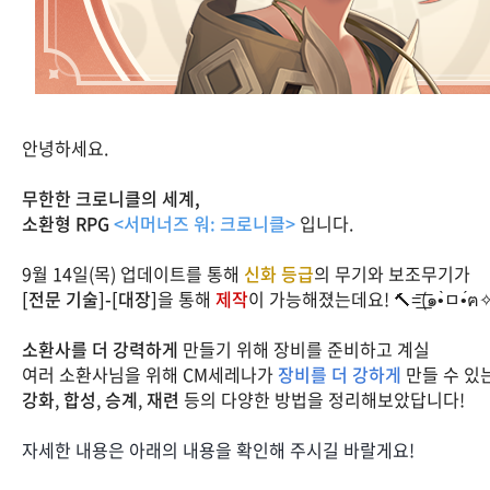
안녕하세요.
무한한 크로니클의 세계,
소환형 RPG
<서머너즈 워: 크로니클>
입니다.
9월 14일(목) 업데이트를 통해
신화 등급
의 무기와 보조무기가
[전문 기술]-[대장]
을 통해
제작
이 가능해졌는데요! 🔨=͟͟͞͞(๑•̀ㅁ•́ฅ
소환사를 더 강력하게
만들기 위해 장비를 준비하고 계실
여러 소환사님을 위해 CM세레나가
장비를 더 강하게
만들 수 있
강화
,
합성
,
승계
,
재련
등의 다양한 방법을 정리해보았답니다!
자세한 내용은 아래의 내용을 확인해 주시길 바랄게요!