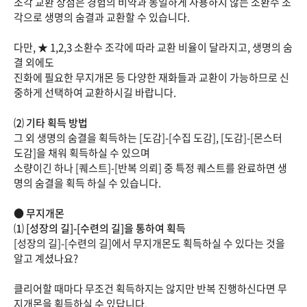
조각 교환 상점은 경험의 비약과 동일하게 사용하지 않는 소환수 조
각으로 생명의 숨결과 교환할 수 있습니다.
다만, ★ 1,2,3 소환수 조각에 따라 교환 비율이 달라지고, 생명의 숨
결 외에도
진화에 필요한 무지개몬 등 다양한 재화들과 교환이 가능하므로 신
중하게 선택하여 교환하시길 바랍니다.
⑵ 기타 획득 방법
그 외 생명의 숨결을 획득하는 [도감]-[수집 도감], [도감]-[몬스터
도감]을 채워 획득하실 수 있으며
소량이긴 하나 [퀘스트]-[반복 의뢰] 중 특정 퀘스트를 완료하면 생
명의 숨결을 획득 하실 수 있습니다.
● 무지개몬
⑴ [성장의 길]-[수련의 길]을 통하여 획득
[성장의 길]-[수련의 길]에서 무지개몬도 획득하실 수 있다는 것을
알고 계셨나요?
클리어할 때마다 무조건 획득하지는 않지만 반복 진행하신다면 무
지개몬을 획득하실 수 있답니다.