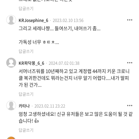
답글쓰기
KRJosephine_6
2023.02.10 13:56
그리고 세레나쨩... 들여쓰기, 내어쓰기 좀...
가독성 너무 ㅎㅌㅊ...
답글쓰기
KR파닥몽_6_6
2024.07.02 01:38
서머너즈워를 10년째하고 있고 계정랩 44까지 키운 크로니
클 복귀한건데도 뭐라는건지 너무 알기 어렵다....내가 딸피
가 된 건가...
답글쓰기
카타나
2023.02.11 23:22
엄청 고생하셨네요! 신규 유저들은 보고 많은 도움이 될 것 같
습니다! 👍
답글쓰기