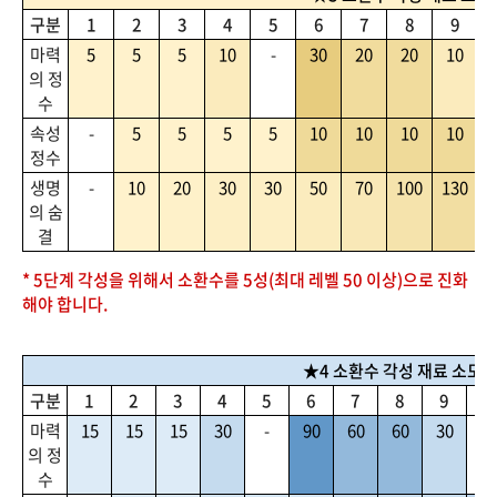
구분
1
2
3
4
5
6
7
8
9
마력
5
5
5
10
-
30
20
20
10
의 정
수
속성
-
5
5
5
5
10
10
10
10
정수
생명
-
10
20
30
30
50
70
100
130
1
의 숨
결
* 5단계 각성을 위해서 소환수를 5성(최대 레벨 50 이상)으로 진화
해야 합니다.
★4 소환수 각성 재료 소모
구분
1
2
3
4
5
6
7
8
9
1
마력
15
15
15
30
-
90
60
60
30
-
의 정
수