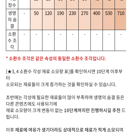
정수
생명
-
50
120
190
230
270
400
530
710
7
의 숨
결
소환
-
-
-
-
-
-
-
-
-
수 조
각
* 소환수 조각은 같은 속성의 동일한 소환수 조각입니다.
[★3, 4 소환수 각성 재료 소모량 표]를 확인하시면 10단계 이후부
터
소모되는 재료들이 크게 증가하는 것을 확인하실 수 있습니다.
초반에는 각성에 필요한 재료들이 많이 부족하며 생명의 숨결 등은
다른 콘텐츠에도 사용되기에
재료 소모량이 크게 변동이 없는
10단계까지만 진행하시길 추천
드
립니다.
이후
재료에 여유가 생기더라도 상대적으로 재료가 적게 소모
되며