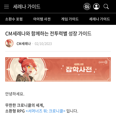
Content
세레나 가이드
소환수 포럼
아이템 사전
게임 가이드
세레나 가이드
CM세레나와 함께하는 전투력별 성장 가이드
CM세레나
02/10/2023
안녕하세요.
무한한 크로니클의 세계,
소환형 RPG
<서머너즈 워: 크로니클>
입니다.