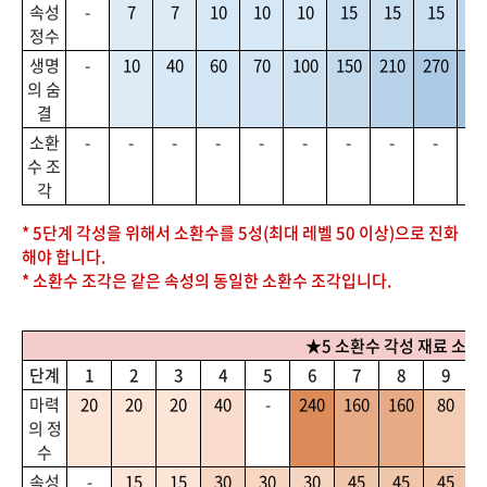
속성
-
7
7
10
10
10
15
15
15
2
정수
생명
-
10
40
60
70
100
150
210
270
35
의 숨
결
소환
-
-
-
-
-
-
-
-
-
-
수 조
각
* 5단계 각성을 위해서 소환수를 5성(최대 레벨 50 이상)으로 진화
해야 합니다.
* 소환수 조각은 같은 속성의 동일한 소환수 조각입니다.
★5 소환수 각성 재료 소모
단계
1
2
3
4
5
6
7
8
9
마력
20
20
20
40
-
240
160
160
80
의 정
수
속성
-
15
15
30
30
30
45
45
45