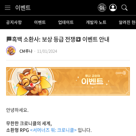
Content
이벤트
공지사항
이벤트
업데이트
개발자 노트
알려진 현
🏁흑백 소환사: 보상 등급 전쟁🔳 이벤트 안내
CM루나
11/01/2024
안녕하세요.
무한한 크로니클의 세계,
소환형 RPG
<서머너즈 워: 크로니클>
입니다.