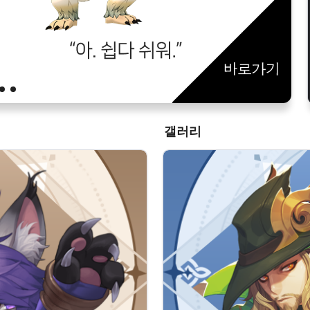
CM세레나의 크로니클래스 2강. 소환수 추천
CM세레나의 크로니클래스 1강. 캐릭터 선택
갤러리