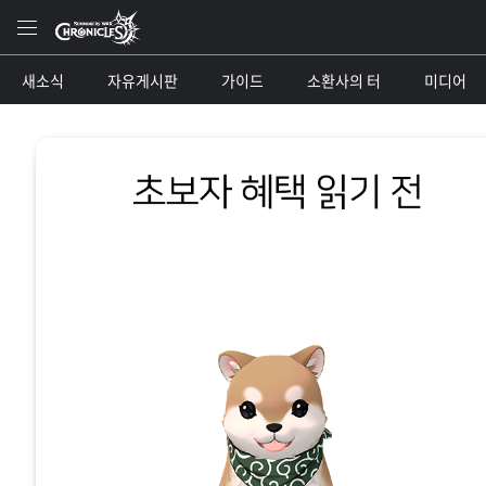
Content
새소식
자유게시판
가이드
소환사의 터
미디어