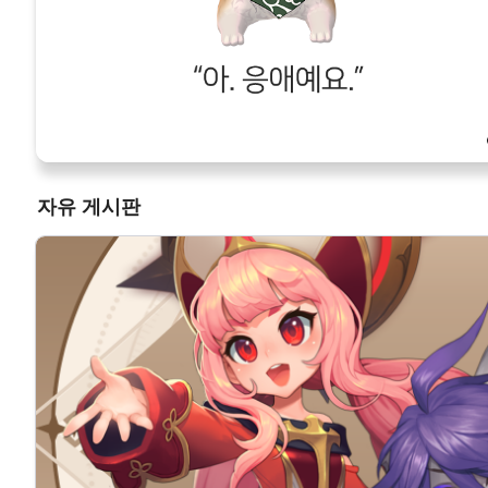
CM세레나의 크로니클래스 특강. <초보자 혜택 정리>
자유 게시판