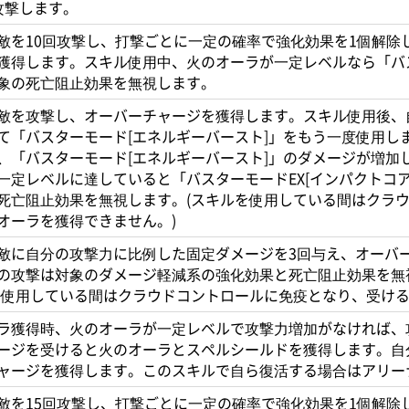
攻撃します。
敵を10回攻撃し、打撃ごとに一定の確率で強化効果を1個解除
獲得します。スキル使用中、火のオーラが一定レベルなら「バス
象の死亡阻止効果を無視します。
敵を攻撃し、オーバーチャージを獲得します。スキル使用後、
て「バスターモード[エネルギーバースト]」をもう一度使用しま
、「バスターモード[エネルギーバースト]」のダメージが増加
一定レベルに達していると「バスターモードEX[インパクトコ
死亡阻止効果を無視します。(スキルを使用している間はクラ
オーラを獲得できません。)
敵に自分の攻撃力に比例した固定ダメージを3回与え、オーバ
の攻撃は対象のダメージ軽減系の強化効果と死亡阻止効果を無
を使用している間はクラウドコントロールに免疫となり、受ける
ラ獲得時、火のオーラが一定レベルで攻撃力増加がなければ、
ージを受けると火のオーラとスペルシールドを獲得します。自
ャージを獲得します。このスキルで自ら復活する場合はアリー
敵を15回攻撃し、打撃ごとに一定の確率で強化効果を1個解除