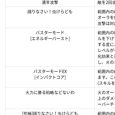
通常攻撃
敵を2回
踊りなさい！虫けらども
範囲内の
オーラを
攻撃は対
バスターモード
範囲内の
[エネルギーバースト]
ルを下げ
する度に
レベルが
化効果と
し、火の
バスターモードEX
範囲内の
[インパクトコア]
ます。こ
(スキル
火力に勝る戦略などないわ
火のオー
上のダメ
ーバーチ
[究極]踊りなさい！虫けらども
範囲内の