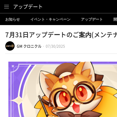
Content
アップデート
お知らせ
イベント・キャンペーン
アップデート
開
7月31日アップデートのご案内(メンテ
GM クロニクル
07/30/2025