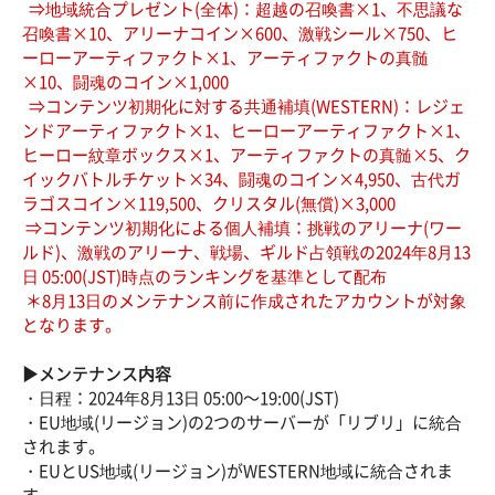
⇒地域統合プレゼント(全体)：超越の召喚書×1、不思議な
召喚書×10、アリーナコイン×600、激戦シール×750、ヒ
ーローアーティファクト×1、アーティファクトの真髄
×10、闘魂のコイン×1,000
⇒コンテンツ初期化に対する共通補填(WESTERN)：レジェ
ンドアーティファクト×1、ヒーローアーティファクト×1、
ヒーロー紋章ボックス×1、アーティファクトの真髄×5、ク
イックバトルチケット×34、闘魂のコイン×4,950、古代ガ
ラゴスコイン×119,500、クリスタル(無償)×3,000
⇒コンテンツ初期化による個人補填：挑戦のアリーナ(ワー
ルド)、激戦のアリーナ、戦場、ギルド占領戦の2024年8月13
日 05:00(JST)時点のランキングを基準として配布
＊8月13日のメンテナンス前に作成されたアカウントが対象
となります。
▶メンテナンス内容
・日程：2024年8月13日 05:00～19:00(JST)
・EU地域(リージョン)の2つのサーバーが「リブリ」に統合
されます。
・EUとUS地域(リージョン)がWESTERN地域に統合されま