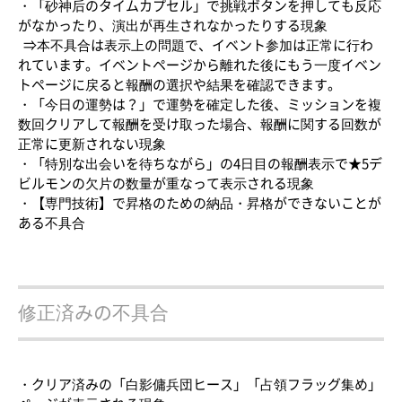
・「砂神后のタイムカプセル」で挑戦ボタンを押しても反応
がなかったり、演出が再生されなかったりする現象
⇒本不具合は表示上の問題で、イベント参加は正常に行わ
れています。イベントページから離れた後にもう一度イベン
トページに戻ると報酬の選択や結果を確認できます。
・「今日の運勢は？」で運勢を確定した後、ミッションを複
数回クリアして報酬を受け取った場合、報酬に関する回数が
正常に更新されない現象
・「特別な出会いを待ちながら」の4日目の報酬表示で★5デ
ビルモンの欠片の数量が重なって表示される現象
・【専門技術】で昇格のための納品・昇格ができないことが
ある不具合
修正済みの不具合
・クリア済みの「白影傭兵団ヒース」「占領フラッグ集め」