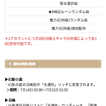
聖水選択箱
★6神話ルーンランダム箱
魔力石(特級)ランダム箱
魔力石(特級)個別配布
＊1アカウントにつき2回(召喚士キャラの所属によって各1
回)受領可能です。
▶幻影の庭
・幻影の庭の召喚獣が「光属性」リッチに変更されます。
＞期間：
7月14日 02:00～7月21日 01:55
▶召喚
・白夜選択召喚リストに「光属性」ウンディーネ、「闇属