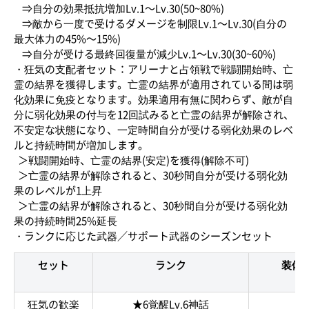
⇒自分の効果抵抗増加Lv.1～Lv.30(50~80%)
⇒敵から一度で受けるダメージを制限Lv.1～Lv.30(自分の
最大体力の45%～15%)
⇒自分が受ける最終回復量が減少Lv.1～Lv.30(30~60%)
・狂気の支配者セット：アリーナと占領戦で戦闘開始時、亡
霊の結界を獲得します。亡霊の結界が適用されている間は弱
化効果に免疫となります。効果適用有無に関わらず、敵が自
分に弱化効果の付与を12回試みると亡霊の結界が解除され、
不安定な状態になり、一定時間自分が受ける弱化効果のレベ
ルと持続時間が増加します。
＞戦闘開始時、亡霊の結界(安定)を獲得(解除不可)
＞亡霊の結界が解除されると、30秒間自分が受ける弱化効
果のレベルが1上昇
＞亡霊の結界が解除されると、30秒間自分が受ける弱化効
果の持続時間25%延長
・ランクに応じた武器／サポート武器のシーズンセット
セット
ランク
装備名
狂気の歓楽
★6覚醒Lv.6神話
狂