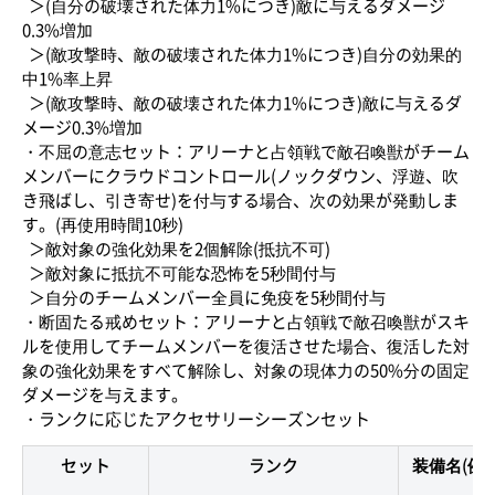
＞(自分の破壊された体力1%につき)敵に与えるダメージ
0.3%増加
＞(敵攻撃時、敵の破壊された体力1%につき)自分の効果的
中1%率上昇
＞(敵攻撃時、敵の破壊された体力1%につき)敵に与えるダ
メージ0.3%増加
・不屈の意志セット：アリーナと占領戦で敵召喚獣がチーム
メンバーにクラウドコントロール(ノックダウン、浮遊、吹
き飛ばし、引き寄せ)を付与する場合、次の効果が発動しま
す。(再使用時間10秒)
＞敵対象の強化効果を2個解除(抵抗不可)
＞敵対象に抵抗不可能な恐怖を5秒間付与
＞自分のチームメンバー全員に免疫を5秒間付与
・断固たる戒めセット：アリーナと占領戦で敵召喚獣がスキ
ルを使用してチームメンバーを復活させた場合、復活した対
象の強化効果をすべて解除し、対象の現体力の50%分の固定
ダメージを与えます。
・ランクに応じたアクセサリーシーズンセット
セット
ランク
装備名(例