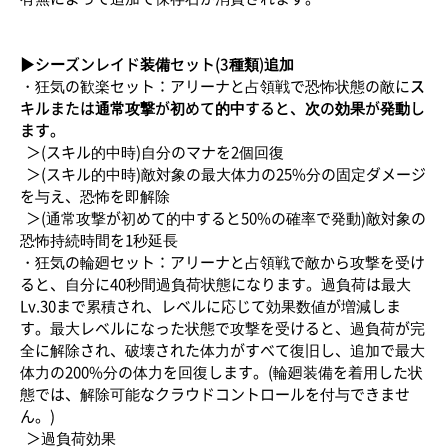
▶シーズンレイド装備セット(3種類)追加
・狂気の歓楽セット：アリーナと占領戦で恐怖状態の敵に
ス
キルまたは通常攻撃が初めて的中すると、次の効果が発動し
ます。
＞(スキル的中時)自分のマナを2個回復
＞(スキル的中時)敵対象の最大体力の25%分の固定ダメージ
を与え、恐怖を即解除
＞(通常攻撃が初めて的中すると50%の確率で発動)敵対象の
恐怖持続時間を1秒延長
・狂気の輪廻セット：アリーナと占領戦で敵から攻撃を受け
ると、自分に40秒間過負荷状態になります。過負荷は最大
Lv.30まで累積され、レベルに応じて効果数値が増減しま
す。最大レベルになった状態で攻撃を受けると、過負荷が完
全に解除され、破壊された体力がすべて復旧し、追加で最大
体力の200%分の体力を回復します。(輪廻装備を着用した状
態では、解除可能なクラウドコントロールを付与できませ
ん。)
＞過負荷効果