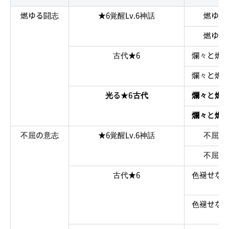
燃ゆる闘志
★6覚醒Lv.6神話
燃ゆる
燃ゆる
古代★6
爛々と燃
爛々と燃
光る★6古代
爛々と燃
爛々と燃
不屈の意志
★6覚醒Lv.6神話
不屈の
不屈の
古代★6
色褪せな
色褪せな