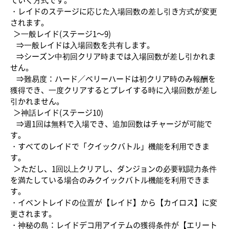
ていく方式です。
・レイドのステージに応じた入場回数の差し引き方式が変更
されます。
＞一般レイド(ステージ1～9)
⇒一般レイドは入場回数を共有します。
⇒シーズン中初回クリア時までは入場回数が差し引かれま
せん。
⇒難易度：ハード／ベリーハードは初クリア時のみ報酬を
獲得でき、一度クリアするとプレイする時に入場回数が差し
引かれません。
＞神話レイド(ステージ10)
⇒週1回は無料で入場でき、追加回数はチャージが可能で
す。
・すべてのレイドで「クイックバトル」機能を利用できま
す。
＞ただし、1回以上クリアし、ダンジョンの必要戦闘力条件
を満たしている場合のみクイックバトル機能を利用できま
す。
・イベントレイドの位置が【レイド】から【カイロス】に変
更されます。
・神秘の島：レイドデコ用アイテムの獲得条件が【エリート