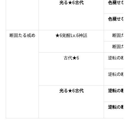
光る★6古代
色褪せな
色褪せな
断固たる戒め
★6覚醒Lv.6神話
断固た
断固た
古代★6
逆転の断
逆転の断
光る★6古代
逆転の断
逆転の断