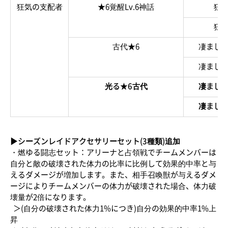
狂気の支配者
★6覚醒Lv.6神話
狂
狂
古代★6
凄まじ
凄まじ
光る★6古代
凄まじ
凄まじ
▶シーズンレイドアクセサリーセット(3種類)追加
・燃ゆる闘志セット：アリーナと占領戦でチームメンバーは
自分と敵の破壊された体力の比率に比例して効果的中率と与
えるダメージが増加します。また、相手召喚獣が与えるダメ
ージによりチームメンバーの体力が破壊された場合、体力破
壊量が2倍になります。
＞(自分の破壊された体力1%につき)自分の効果的中率1%上
昇