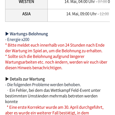
WESTEN
14. Mai, 04:00 Uhr -
07:00
06:5
ASIA
14. Mai, 09:00 Uhr -
12:00
11:
▶ Wartungs-Belohnung
- Energie x200
* Bitte meldet euch innerhalb von 24 Stunden nach Ende
der Wartung im Spiel an, um die Belohnung zu erhalten.
* Sollte sich die Belohnung aufgrund längerer
Wartungsarbeiten etc. noch ändern, werden wir euch über
diesen Hinweis benachrichtigen.
▶ Details zur Wartung
- Die folgenden Probleme werden behoben.
· Ein Fehler, bei dem das Wettkampf Feld-Event unter
bestimmten Umständen mehrmals betreten werden
konnte
* Eine erste Korrektur wurde am 30. April durchgeführt,
aber es wurde ein weiterer Fall bestätigt, in dem