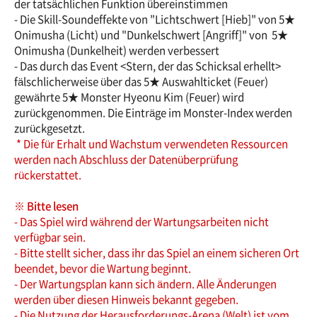
der tatsächlichen Funktion übereinstimmen
- Die Skill-Soundeffekte von "Lichtschwert [Hieb]" von 5★
Onimusha (Licht) und "Dunkelschwert [Angriff]" von 5★
Onimusha (Dunkelheit) werden verbessert
- Das durch das Event <Stern, der das Schicksal erhellt>
fälschlicherweise über das 5★ Auswahlticket (Feuer)
gewährte 5★ Monster Hyeonu Kim (Feuer) wird
zurückgenommen. Die Einträge im Monster-Index werden
zurückgesetzt.
* Die für Erhalt und Wachstum verwendeten Ressourcen
werden nach Abschluss der Datenüberprüfung
rückerstattet.
※ Bitte lesen
- Das Spiel wird während der Wartungsarbeiten nicht
verfügbar sein.
- Bitte stellt sicher, dass ihr das Spiel an einem sicheren Ort
beendet, bevor die Wartung beginnt.
- Der Wartungsplan kann sich ändern. Alle Änderungen
werden über diesen Hinweis bekannt gegeben.
- Die Nutzung der Herausforderungs-Arena (Welt) ist vom